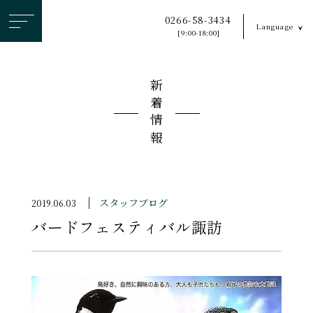
ヘ
0266-58-3434
Language
ッ
[9:00-18:00]
ダ
ー
新着情報
メ
ニ
ュ
ー
を
ス
スタッフブログ
2019.06.03
キ
バードフェスティバル諏訪
ッ
プ
す
る