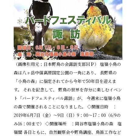
（画像引用元；日本野鳥の会諏訪支部ＨＰ） 塩嶺小鳥の
森は八ヶ岳中信高原国定公園の一角にあり、 長野県の
「小鳥の森」に指定されてから今年で50年目を迎えま
す。 それを記念して、 野鳥の世界を存分に楽しむイベン
ト「バードフェスティバル諏訪」が、 今週末に塩嶺小鳥
の森で開催されることになりました。 ◇開催日時 ：
2019年6月7日（金）～9日（日）9：00～17：00（6/9の
み16：00まで） ◇開催場所 ：岡谷市塩嶺小鳥の森 塩
嶺閣 各日ともに、自然観察会や野鳥講座、鳥笛工作など