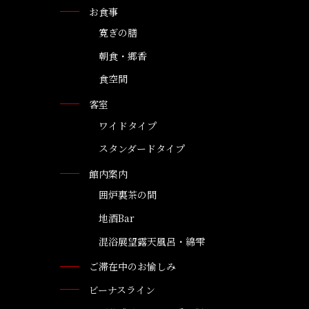
お食事
寛ぎの膳
朝食・郷香
食空間
客室
ワイドタイプ
スタンダードタイプ
館内案内
囲炉裏茶の間
地酒Bar
混浴展望露天風呂・綿雫
ご滞在中のお愉しみ
ビーナスライン