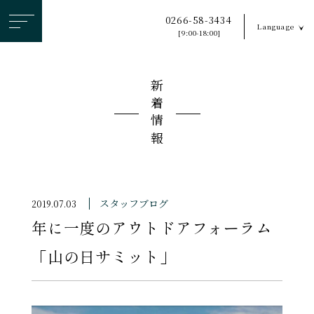
ヘ
0266-58-3434
Language
ッ
[9:00-18:00]
ダ
ー
新着情報
メ
ニ
ュ
ー
を
ス
スタッフブログ
2019.07.03
キ
年に一度のアウトドアフォーラム
ッ
プ
「山の日サミット」
す
る