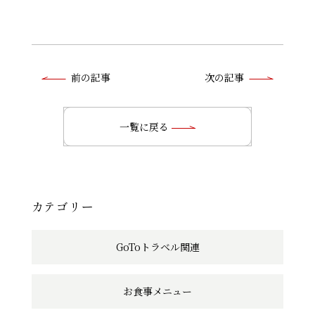
前
前の記事
次の記事
後
の
一覧に戻る
記
事
へ
カテゴリー
の
GoToトラベル関連
リ
ン
お食事メニュー