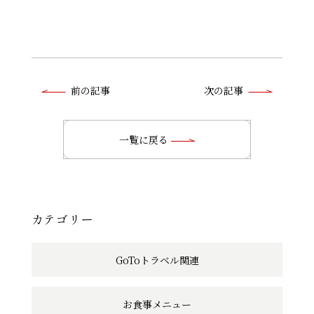
前
前の記事
次の記事
後
の
一覧に戻る
記
事
へ
カテゴリー
の
GoToトラベル関連
リ
ン
お食事メニュー