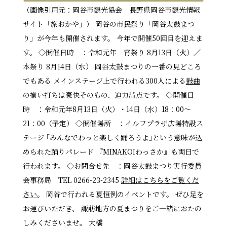
（画像引用元：岡谷市観光協会 長野県岡谷市観光情報
サイト「旅おかや」） 岡谷の市民祭り「岡谷太鼓まつ
り」が今年も開催されます。 今年で開催50回目を迎えま
す。 ◇開催日時 ：令和元年 宵祭り 8月13日（火）／
本祭り 8月14日（水） 岡谷太鼓まつりの一番の見どころ
でもある メインステージ上で行われる300人による
鼓曲
の揃い打ちは豪快そのもの、迫力満点です。 ◇開催日
時 ：令和元年8月13日（火）・14日（水）18：00～
21：00（予定） ◇開催場所 ：イルフプラザ広場特設ス
テージ ｢みんなでわっと楽しく踊ろうよ｣という意味が込
められた踊りパレード 『MINAKOIわっさか』も両日で
行われます。 ◇お問合せ先 ：岡谷太鼓まつり実行委員
会事務局 TEL 0266-23-2345
詳細はこちらをご覧くだ
さい
。 岡谷で行われる夏恒例のイベントです。 ぜひ足を
お運びいただき、 諏訪地方の夏まつりをご一緒におたの
しみくださいませ。 大橋