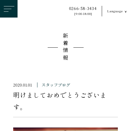
ヘ
0266-58-3434
Language
ッ
[9:00-18:00]
ダ
ー
新着情報
メ
ニ
ュ
ー
を
ス
スタッフブログ
2020.01.01
キ
明けましておめでとうございま
ッ
プ
す。
す
る