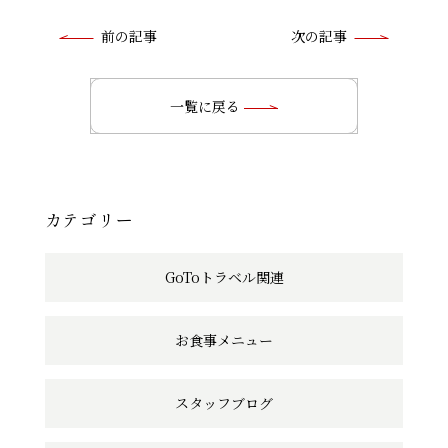
前
前の記事
次の記事
後
の
一覧に戻る
記
事
へ
カテゴリー
の
GoToトラベル関連
リ
ン
お食事メニュー
ク
スタッフブログ