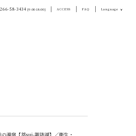
266-58-3434
ACCESS
FAQ
Language
[9:00-18:00]
の湯宿【萃sui-諏訪湖】／
衛生・