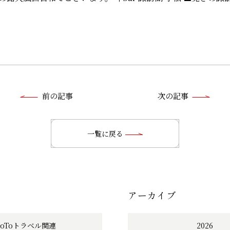
前
前の記事
次の記事
後
の
一覧に戻る
記
事
アーカイブ
へ
の
GoToトラベル関連
2026