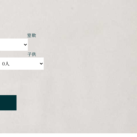
室数
子供