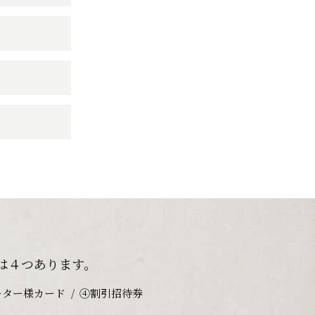
は４つあります。
ーター様カード
④割引招待券