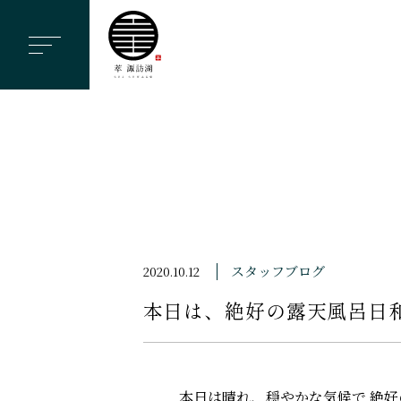
ヘ
ッ
ダ
ー
メ
ニ
ュ
ー
を
ス
スタッフブログ
2020.10.12
キ
本日は、絶好の露天風呂日
ッ
プ
す
る
本日は晴れ、穏やかな気候で 絶好の