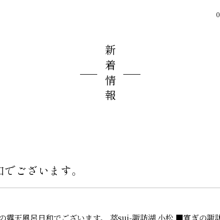
0
新着情報
和でございます。
露天風呂日和でございます。 萃sui-諏訪湖 小松 ■寛ぎの諏訪