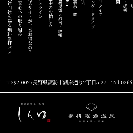
諏訪大社四社を巡る
安全・安心への取り組み
なぜ公式サイトが一番お得なの？
ビーナスライン
ご滞在中のお愉しみ
混浴展望露天風呂・綿雫
囲炉裏茶の間
スタンダードタイプ
ワイドタイプ
朝食・郷香
無料参拝バス
湖
〒392-0027長野県諏訪市
湖岸通り2丁目5-27
Tel.0266