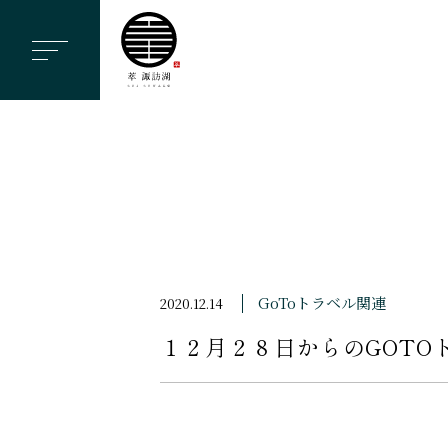
ヘ
ッ
ダ
ー
メ
ニ
ュ
ー
を
ス
GoToトラベル関連
2020.12.14
キ
１２月２８日からのGOTO
ッ
プ
す
る