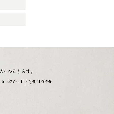
は４つあります。
ーター様カード
④割引招待券