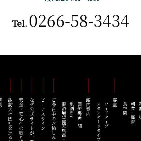
0266-58-3434
Tel.
順
諏訪大社四社を巡る
安全・安心への取り組み
なぜ公式サイトが一番お得なの？
ビーナスライン
ご滞在中のお愉しみ
館内案内
客室
混浴展望露天風呂・綿雫
地酒Bar
囲炉裏茶の間
スタンダードタイプ
ワイドタイプ
食空間
朝食・郷香
寛ぎ