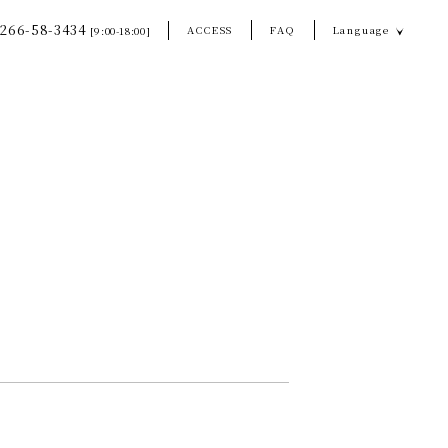
266-58-3434
ACCESS
FAQ
Language
[9:00-18:00]