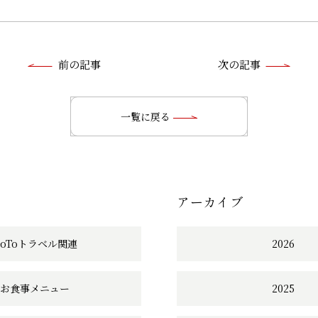
前
前の記事
次の記事
後
の
一覧に戻る
記
事
アーカイブ
へ
の
GoToトラベル関連
2026
リ
お食事メニュー
2025
ン