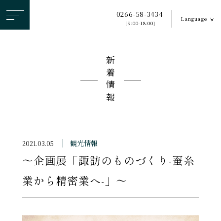
ヘ
0266-58-3434
Language
ッ
[9:00-18:00]
ダ
ー
新着情報
メ
ニ
ュ
ー
を
ス
観光情報
2021.03.05
キ
〜企画展「諏訪のものづくり-蚕糸
ッ
プ
業から精密業へ-」〜
す
る