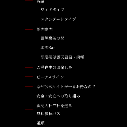
客室
ワイドタイプ
スタンダードタイプ
館内案内
囲炉裏茶の間
地酒Bar
混浴展望露天風呂・綿雫
ご滞在中のお愉しみ
ビーナスライン
なぜ公式サイトが一番お得なの？
安全・安心への取り組み
諏訪大社四社を巡る
無料参拝バス
道順