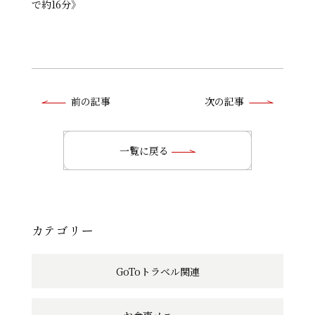
で約16分》
前
前の記事
次の記事
後
の
一覧に戻る
記
事
へ
カテゴリー
の
GoToトラベル関連
リ
ン