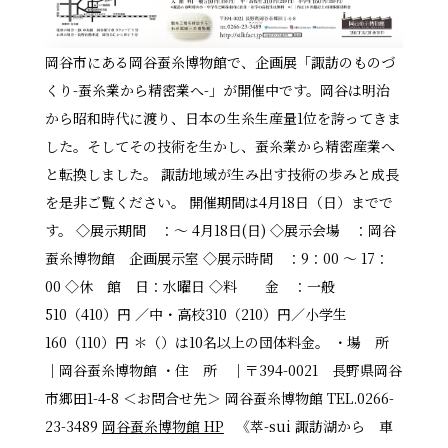
岡谷市にある岡谷蚕糸博物館で、企画展「諏訪のものづ
くり-蚕糸業から精密業へ-」が開催中です。岡谷は明治
から昭和時代に渡り、日本の生糸生産量1位を誇ってきま
した。そしてその技術を生かし、蚕糸業から精密産業へ
と転換しました。 諏訪地域が生み出す技術の歩みと成長
を是非ご覧ください。 開催期間は4月18日（日）までで
す。 ◇展示期間 ：～ 4月18日(日) ◇展示会場 ：岡谷
蚕糸博物館 企画展示室 ◇展示時間 ：9：00 ～ 17：
00 ◇休 館 日：水曜日 ◇料 金 ：一般
510（410）円 ／中・高校310（210）円／小学生
160（110）円 ＊（）は10名以上の団体料金。 ・場 所
｜岡谷蚕糸博物館 ・住 所 ｜〒394-0021 長野県岡谷
市郷田1-4-8 ＜お問合せ先＞ 岡谷蚕糸博物館 TEL.0266-
23-3489
岡谷蚕糸博物館 HP
《萃-sui 諏訪湖から 車