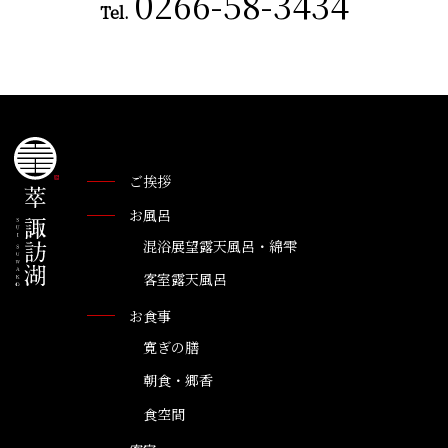
0266-58-3434
Tel.
ご挨拶
お風呂
混浴展望露天風呂・綿雫
客室露天風呂
お食事
寛ぎの膳
朝食・郷香
食空間