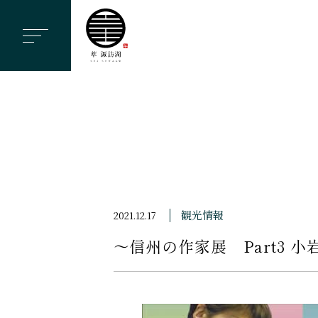
ヘ
ッ
ダ
ー
メ
ニ
ュ
ー
を
ス
観光情報
2021.12.17
キ
〜信州の作家展 Part3
ッ
プ
す
る