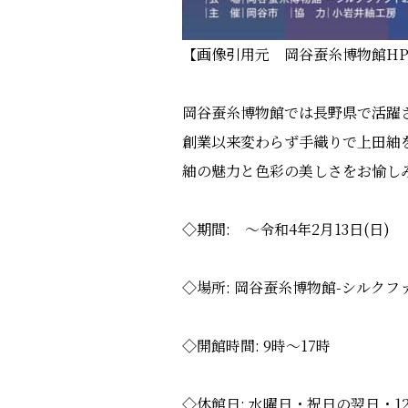
【画像引用元 岡谷蚕糸博物館H
岡谷蚕糸博物館では長野県で活躍
創業以来変わらず手織りで上田紬
紬の魅力と色彩の美しさをお愉し
◇期間: 〜令和4年2月13日(日)
◇場所: 岡谷蚕糸博物館-シルクフ
◇開館時間: 9時〜17時
◇休館日: 水曜日・祝日の翌日・12