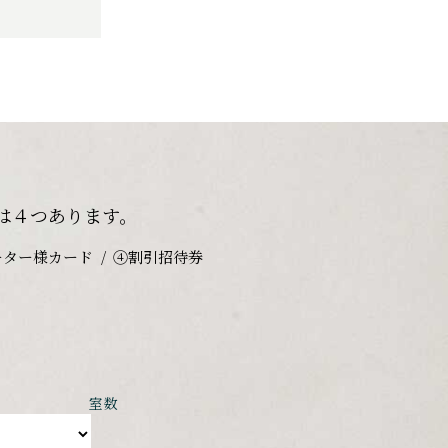
は４つあります。
ーター様カード
④割引招待券
室数