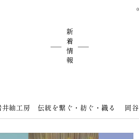
0
新着情報
 小岩井紬工房 伝統を繋ぐ・紡ぐ・織る 岡