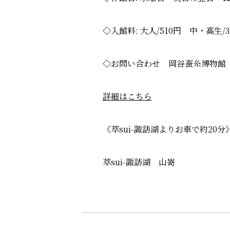
◇入館料: 大人/510円 中・高生/3
◇お問い合わせ 岡谷蚕糸博物館 住所:
詳細はこちら
《萃sui-諏訪湖よりお車で約20分
萃sui-諏訪湖 山嵜