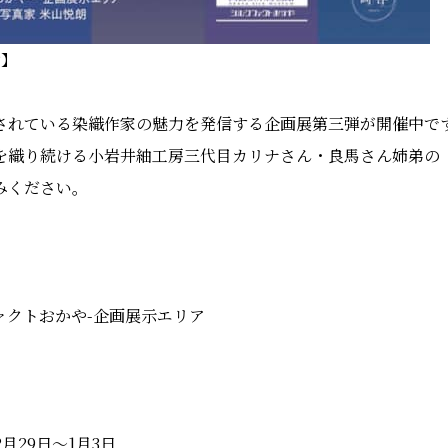
P】
されている染織作家の魅力を発信する企画展第三弾が開催中で
を織り続ける小岩井紬工房三代目カリナさん・良馬さん姉弟の
みください。
ァクトおかや-企画展示エリア
月29日〜1月3日