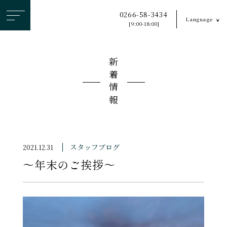
ヘ
0266-58-3434
Language
ッ
[9:00-18:00]
ダ
ー
新着情報
メ
ニ
ュ
ー
を
ス
スタッフブログ
2021.12.31
キ
〜年末のご挨拶〜
ッ
プ
す
る