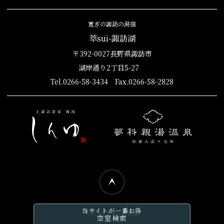
寛ぎの諏訪の湯宿
萃sui-諏訪湖
〒392-0027長野県諏訪市
湖岸通り2丁目5-27
Tel.0266-58-3434 Fax.0266-58-2828
当サイトが一番お得
©2016 萃sui-諏訪湖
空室検索