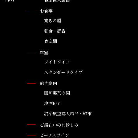
お食事
寛ぎの膳
朝食・郷香
食空間
客室
ワイドタイプ
スタンダードタイプ
館内案内
囲炉裏茶の間
地酒Bar
混浴展望露天風呂・綿雫
ご滞在中のお愉しみ
ビーナスライン