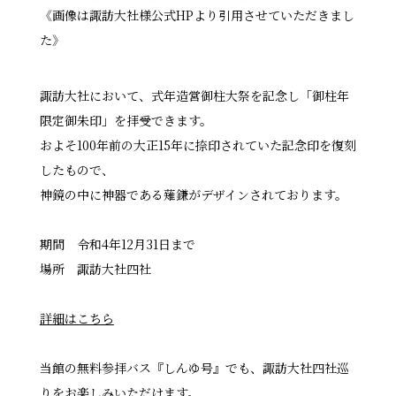
《画像は諏訪大社様公式HPより引用させていただきまし
た》
諏訪大社において、式年造営御柱大祭を記念し「御柱年
限定御朱印」を拝受できます。
およそ100年前の大正15年に捺印されていた記念印を復刻
したもので、
神鏡の中に神器である薙鎌がデザインされております。
期間 令和4年12月31日まで
場所 諏訪大社四社
詳細はこちら
当館の無料参拝バス『しんゆ号』でも、諏訪大社四社巡
りをお楽しみいただけます。