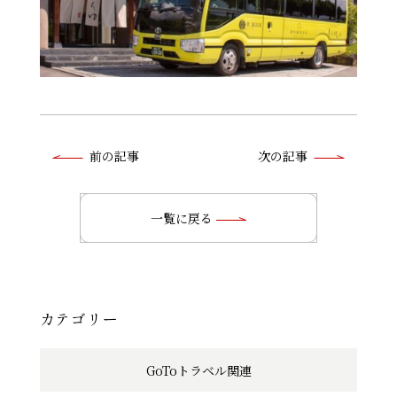
前
前の記事
次の記事
後
の
一覧に戻る
記
事
へ
カテゴリー
の
GoToトラベル関連
リ