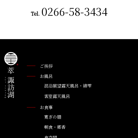
0266-58-3434
Tel.
ご挨拶
お風呂
混浴展望露天風呂・綿雫
客室露天風呂
お食事
寛ぎの膳
朝食・郷香
食空間