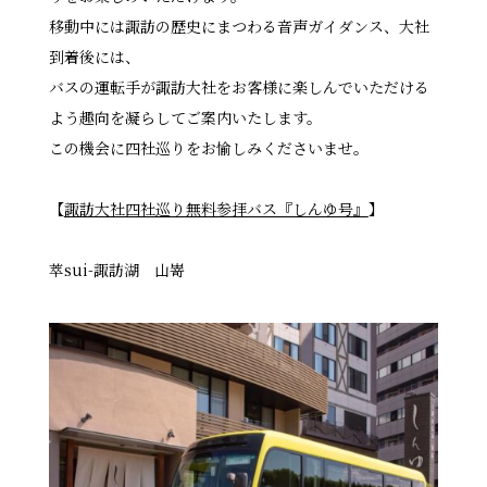
移動中には諏訪の歴史にまつわる音声ガイダンス、大社
到着後には、
バスの運転手が諏訪大社をお客様に楽しんでいただける
よう趣向を凝らしてご案内いたします。
この機会に四社巡りをお愉しみくださいませ。
【
諏訪大社四社巡り無料参拝バス『しんゆ号』
】
萃sui-諏訪湖 山嵜