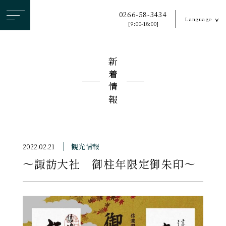
ヘ
0266-58-3434
Language
ッ
[9:00-18:00]
ダ
ー
新着情報
メ
ニ
ュ
ー
を
ス
観光情報
2022.02.21
キ
〜諏訪大社 御柱年限定御朱印〜
ッ
プ
す
る