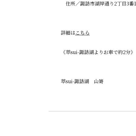
住所／諏訪市湖岸通り2丁目3番1
詳細は
こちら
《萃sui-諏訪湖よりお車で約2分》
萃sui-諏訪湖 山嵜