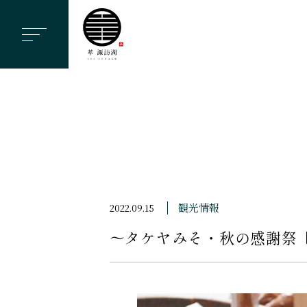
ヘ
ッ
ダ
ー
メ
ニ
ュ
ー
を
ス
観光情報
2022.09.15
キ
〜タケヤみそ・秋の感謝
ッ
プ
す
る