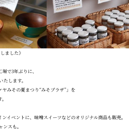
りしました》
工場で3年ぶりに、
催いたします。
ケヤみその夏まつり“みそプラザ”」を
す。
インイベントに、味噌スイーツなどのオリジナル商品も販売。
チャンスも。