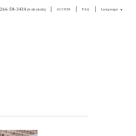
266-58-3434
ACCESS
FAQ
Language
[9:00-18:00]