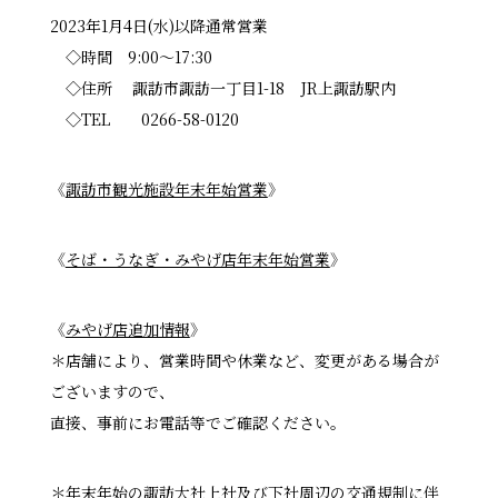
2023年1月4日(水)以降通常営業
◇時間 9:00～17:30
◇住所 諏訪市諏訪一丁目1-18 JR上諏訪駅内
◇TEL 0266-58-0120
《
諏訪市観光施設年末年始営業
》
《
そば・うなぎ・みやげ店年末年始営業
》
《
みやげ店追加情報
》
＊店舗により、営業時間や休業など、変更がある場合が
ございますので、
直接、事前にお電話等でご確認ください。
＊年末年始の諏訪大社上社及び下社周辺の交通規制に伴