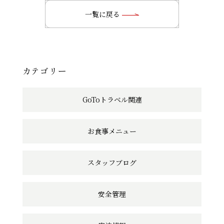
の
一覧に戻る
記
事
へ
カテゴリー
の
GoToトラベル関連
リ
ン
お食事メニュー
ク
スタッフブログ
安全管理