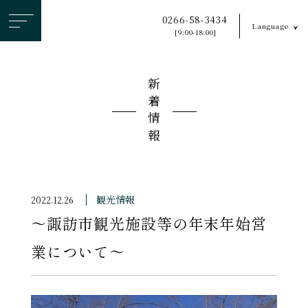
ヘ
0266-58-3434
Language
ッ
[9:00-18:00]
ダ
ー
新着情報
メ
ニ
ュ
ー
を
ス
観光情報
2022.12.26
キ
〜諏訪市観光施設等の年末年始営
ッ
プ
業について〜
す
る