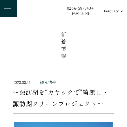
ヘ
0266-58-3434
Language
ッ
[9:00-18:00]
ダ
ー
新着情報
メ
ニ
ュ
ー
を
ス
観光情報
2023.03.16
キ
〜諏訪湖を“カヤックで”綺麗に・
ッ
プ
諏訪湖クリーンプロジェクト〜
す
る