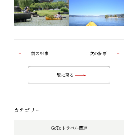
前
前の記事
次の記事
後
の
一覧に戻る
記
事
へ
カテゴリー
の
GoToトラベル関連
リ