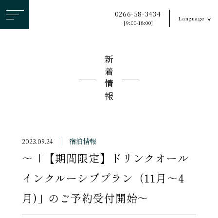
ヘ
0266-58-3434
Language
ッ
[9:00-18:00]
ダ
ー
新着情報
メ
ニ
ュ
ー
を
ス
宿泊情報
2023.09.24
キ
〜「【期間限定】ドリンクオール
ッ
プ
インクルーシブプラン（11月〜4
す
月)」のご予約受付開始〜
る