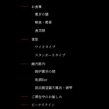
お食事
寛ぎの膳
朝食・郷香
食空間
客室
ワイドタイプ
スタンダードタイプ
館内案内
囲炉裏茶の間
地酒Bar
混浴展望露天風呂・綿雫
ご滞在中のお愉しみ
ビーナスライン