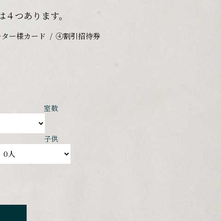
は４つあります。
ーター様カード
④割引招待券
室数
子供