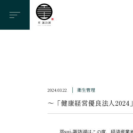
ヘ
ッ
ダ
ー
メ
ニ
ュ
ー
を
ス
衛生管理
2024.03.22
キ
〜「健康経営優良法人202
ッ
プ
す
る
萃sui-諏訪湖はこの度、経済産