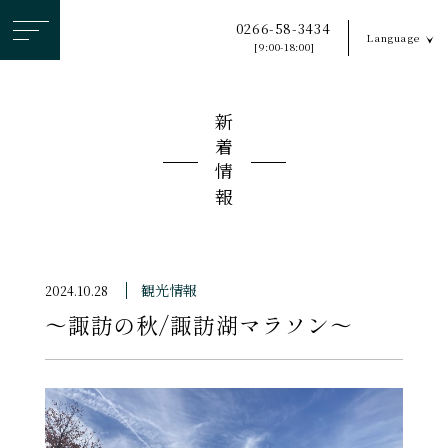
ヘ
0266-58-3434
Language
ッ
[9:00-18:00]
ダ
ー
新着情報
メ
ニ
ュ
ー
を
ス
観光情報
2024.10.28
キ
〜諏訪の秋/諏訪湖マラソン〜
ッ
プ
す
る