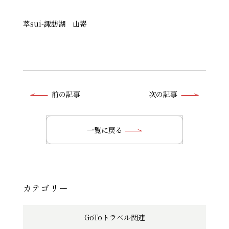
萃sui-諏訪湖 山嵜
前
前の記事
次の記事
後
の
一覧に戻る
記
事
へ
カテゴリー
の
GoToトラベル関連
リ