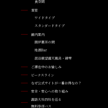
食空間
客室
ワイドタイプ
スタンダードタイプ
館内案内
囲炉裏茶の間
地酒Bar
混浴展望露天風呂・綿雫
ご滞在中のお愉しみ
ビーナスライン
なぜ公式サイトが一番お得なの？
安全・安心への取り組み
諏訪大社四社を巡る
無料参拝バス