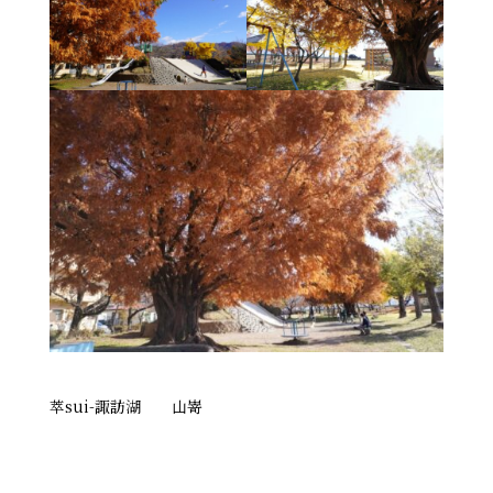
萃sui-諏訪湖 山嵜