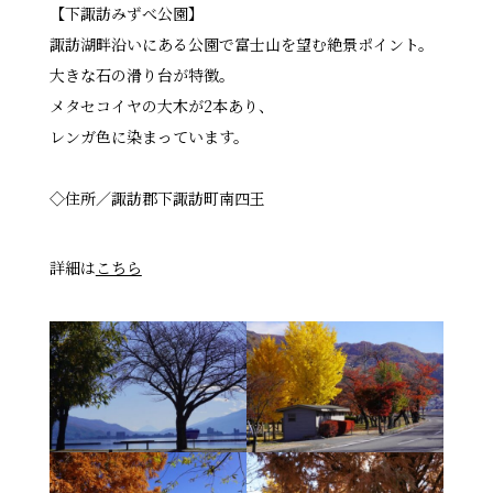
【下諏訪みずべ公園】
諏訪湖畔沿いにある公園で富士山を望む絶景ポイント。
大きな石の滑り台が特徴。
メタセコイヤの大木が2本あり、
レンガ色に染まっています。
◇住所／諏訪郡下諏訪町南四王
詳細は
こちら