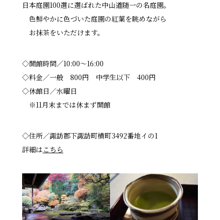
日本庭園100選に選ばれた中山道随一の名庭園。
色鮮やかに色づいた庭園の紅葉を眺めながら
お抹茶をいただけます。
◇開館時間／10:00〜16:00
◇料金／一般 800円 中学生以下 400円
◇休館日／水曜日
※11月末までは休まず開館
◇住所／諏訪郡下諏訪町横町3492番地イの1
詳細は
こちら