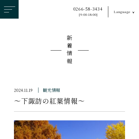
ヘ
0266-58-3434
Language
ッ
[9:00-18:00]
ダ
ー
新着情報
メ
ニ
ュ
ー
を
ス
観光情報
2024.11.19
キ
〜下諏訪の紅葉情報〜
ッ
プ
す
る