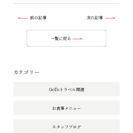
前
前の記事
次の記事
後
の
一覧に戻る
記
事
へ
カテゴリー
の
GoToトラベル関連
リ
ン
お食事メニュー
ク
スタッフブログ