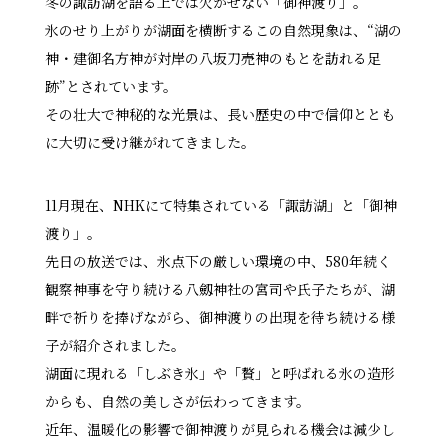
冬の諏訪湖を語る上では欠かせない「御神渡り」。
氷のせり上がりが湖面を横断するこの自然現象は、“湖の
神・建御名方神が対岸の八坂刀売神のもとを訪れる足
跡”とされています。
その壮大で神秘的な光景は、長い歴史の中で信仰ととも
に大切に受け継がれてきました。
11月現在、NHKにて特集されている「諏訪湖」と「御神
渡り」。
先日の放送では、氷点下の厳しい環境の中、580年続く
観察神事を守り続ける八劔神社の宮司や氏子たちが、湖
畔で祈りを捧げながら、御神渡りの出現を待ち続ける様
子が紹介されました。
湖面に現れる「しぶき氷」や「贅」と呼ばれる氷の造形
からも、自然の美しさが伝わってきます。
近年、温暖化の影響で御神渡りが見られる機会は減少し