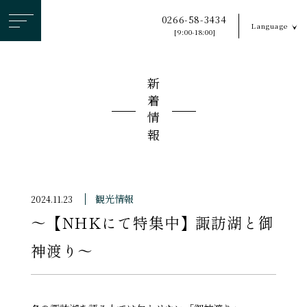
ヘ
0266-58-3434
Language
ッ
[9:00-18:00]
ダ
ー
新着情報
メ
ニ
ュ
ー
を
ス
観光情報
2024.11.23
キ
〜【NHKにて特集中】諏訪湖と御
ッ
プ
神渡り〜
す
る