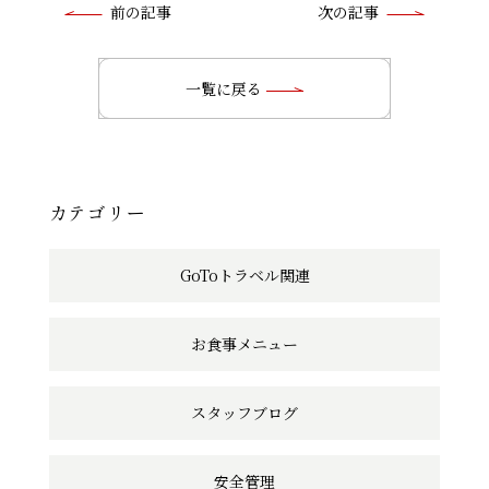
前
前の記事
次の記事
後
の
一覧に戻る
記
事
へ
カテゴリー
の
GoToトラベル関連
リ
ン
お食事メニュー
ク
スタッフブログ
安全管理