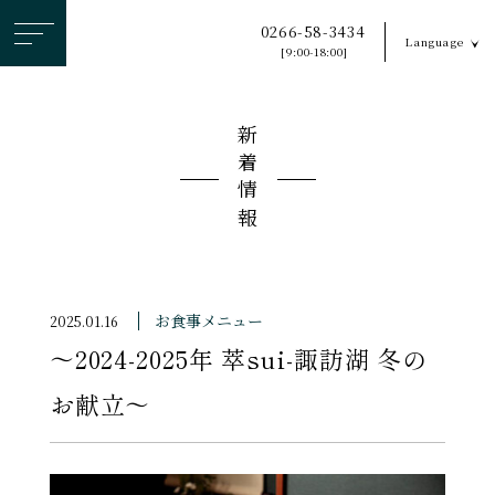
ヘ
0266-58-3434
Language
ッ
[9:00-18:00]
ダ
ー
新着情報
メ
ニ
ュ
ー
を
ス
お食事メニュー
2025.01.16
キ
〜2024-2025年 萃sui-諏訪湖 冬の
ッ
プ
お献立〜
す
る