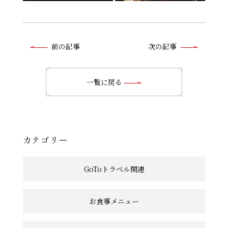
前
前の記事
次の記事
後
の
一覧に戻る
記
事
へ
カテゴリー
の
GoToトラベル関連
リ
ン
お食事メニュー
ク