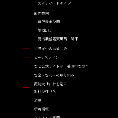
スタンダードタイプ
館内案内
囲炉裏茶の間
地酒Bar
混浴展望露天風呂・綿雫
ご滞在中のお愉しみ
ビーナスライン
なぜ公式サイトが一番お得なの？
安全・安心への取り組み
諏訪大社四社を巡る
無料参拝バス
道順
新着情報
よくあるご質問