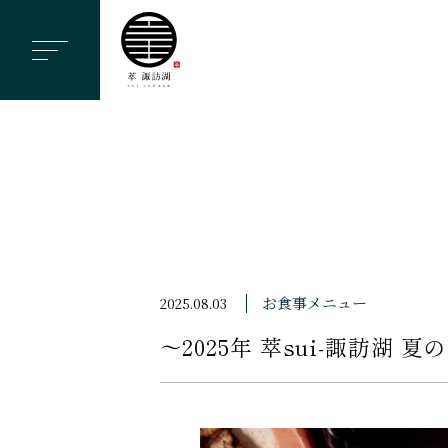
ヘ
ッ
ダ
ー
メ
ニ
ュ
ー
を
ス
お食事メニュー
2025.08.03
キ
〜2025年 萃sui-諏訪湖 
ッ
プ
す
る