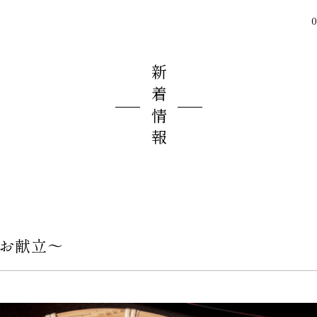
0
新着情報
夏のお献立〜