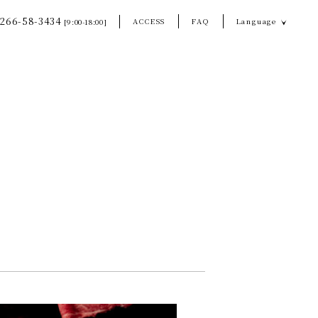
266-58-3434
ACCESS
FAQ
Language
[9:00-18:00]