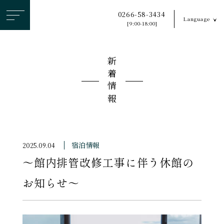
ヘ
0266-58-3434
Language
ッ
[9:00-18:00]
ダ
ー
新着情報
メ
ニ
ュ
ー
を
ス
宿泊情報
2025.09.04
キ
〜館内排管改修工事に伴う休館の
ッ
プ
お知らせ〜
す
る