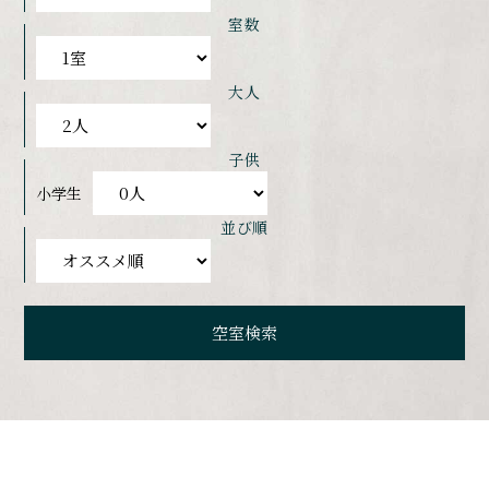
室数
大人
子供
小学生
並び順