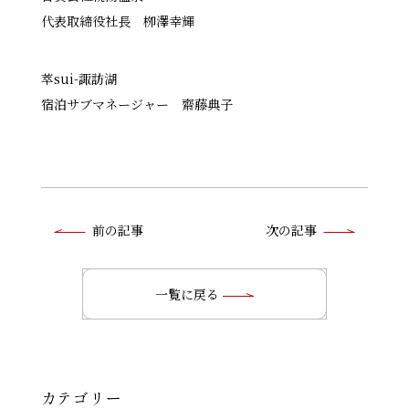
代表取締役社長 栁澤幸輝
萃sui-諏訪湖
宿泊サブマネージャー 齋藤典子
前
前の記事
次の記事
後
の
一覧に戻る
記
事
へ
カテゴリー