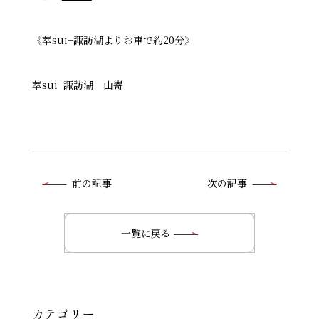
《萃sui−諏訪湖よりお車で約20分》
萃sui−諏訪湖 山嵜
前
前の記事
次の記事
後
の
一覧に戻る
記
事
へ
カテゴリー