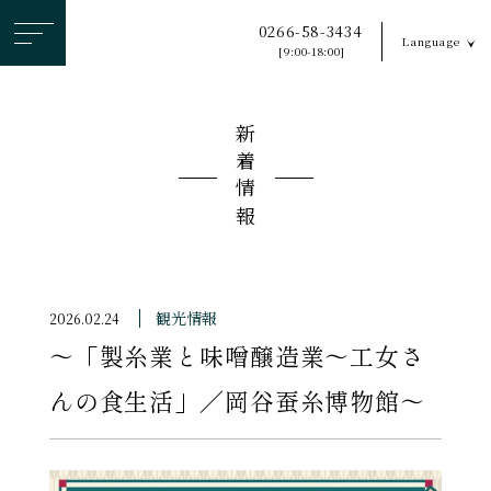
ヘ
0266-58-3434
Language
ッ
[9:00-18:00]
ダ
ー
新着情報
メ
ニ
ュ
ー
を
ス
観光情報
2026.02.24
キ
〜「製糸業と味噌醸造業～工女さ
ッ
プ
んの食生活」／岡谷蚕糸博物館〜
す
る