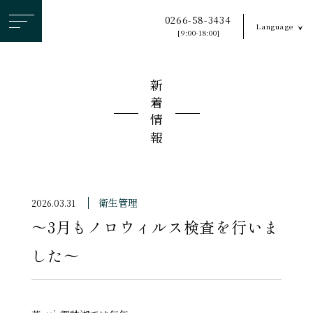
ヘ
0266-58-3434
Language
ッ
[9:00-18:00]
ダ
ー
新着情報
メ
ニ
ュ
ー
を
ス
衛生管理
2026.03.31
キ
〜3月もノロウィルス検査を行いま
ッ
プ
した〜
す
る