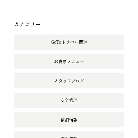
記
事
へ
カテゴリー
の
GoToトラベル関連
リ
ン
お食事メニュー
ク
スタッフブログ
安全管理
宿泊情報