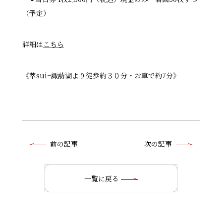
（予定）
詳細は
こちら
《萃sui−諏訪湖より徒歩約３０分・お車で約7分》
前
前の記事
次の記事
後
の
一覧に戻る
記
事