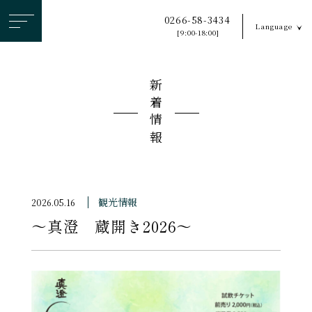
ヘ
0266-58-3434
Language
ッ
[9:00-18:00]
ダ
ー
新着情報
メ
ニ
ュ
ー
を
ス
観光情報
2026.05.16
キ
〜真澄 蔵開き2026〜
ッ
プ
す
る