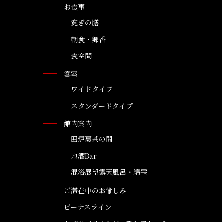
お食事
寛ぎの膳
朝食・郷香
食空間
客室
ワイドタイプ
スタンダードタイプ
館内案内
囲炉裏茶の間
地酒Bar
混浴展望露天風呂・綿雫
ご滞在中のお愉しみ
ビーナスライン