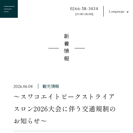
ヘ
0266-58-3434
Language
ッ
[9:00-18:00]
ダ
ー
新着情報
メ
ニ
ュ
ー
を
ス
観光情報
2026.06.04
キ
〜スワコエイトピークストライア
ッ
プ
スロン2026大会に伴う交通規制の
す
お知らせ〜
る