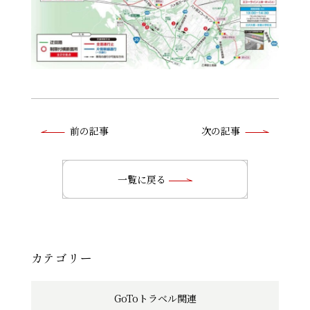
前
前の記事
次の記事
後
の
一覧に戻る
記
事
へ
カテゴリー
の
GoToトラベル関連