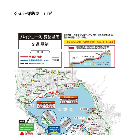
萃sui−諏訪湖 山嵜