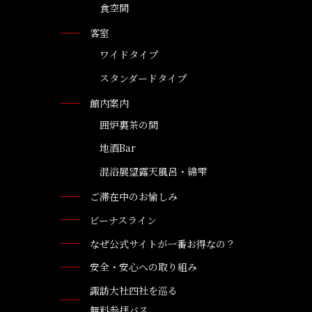
食空間
客室
ワイドタイプ
スタンダードタイプ
館内案内
囲炉裏茶の間
地酒Bar
混浴展望露天風呂・綿雫
ご滞在中のお愉しみ
ビーナスライン
なぜ公式サイトが一番お得なの？
安全・安心への取り組み
諏訪大社四社を巡る
無料参拝バス