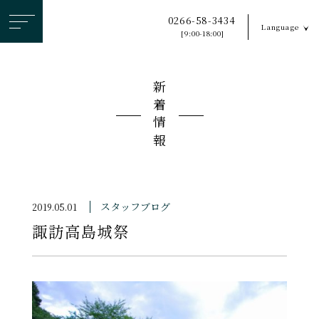
ヘ
0266-58-3434
Language
ッ
[9:00-18:00]
ダ
ー
新着情報
メ
ニ
ュ
ー
を
ス
スタッフブログ
2019.05.01
キ
諏訪高島城祭
ッ
プ
す
る