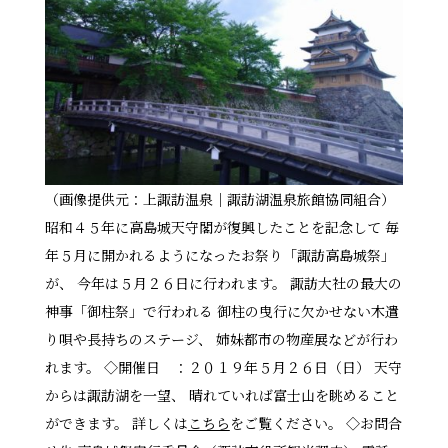
（画像提供元：上諏訪温泉｜諏訪湖温泉旅館協同組合）
昭和４５年に高島城天守閣が復興したことを記念して 毎
年５月に開かれるようになったお祭り「諏訪高島城祭」
が、 今年は５月２６日に行われます。 諏訪大社の最大の
神事「御柱祭」で行われる 御柱の曳行に欠かせない木遣
り唄や長持ちのステージ、 姉妹都市の物産展などが行わ
れます。 ◇開催日 ：２０１９年５月２６日（日） 天守
からは諏訪湖を一望、 晴れていれば富士山を眺めること
ができます。 詳しくは
こちら
をご覧ください。 ◇お問合