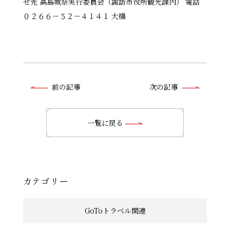
せ先 高島城祭実行委員会（諏訪市役所観光課内） 電話
０２６６－５２－４１４１ 大橋
前
前の記事
次の記事
後
の
一覧に戻る
記
事
へ
カテゴリー
の
GoToトラベル関連
リ