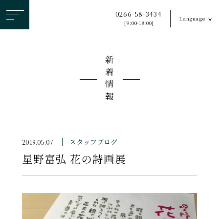
ヘ
0266-58-3434
Language
ッ
[9:00-18:00]
ダ
ー
新着情報
メ
ニ
ュ
ー
を
ス
スタッフブログ
2019.05.07
キ
星野富弘 花の詩画展
ッ
プ
す
る