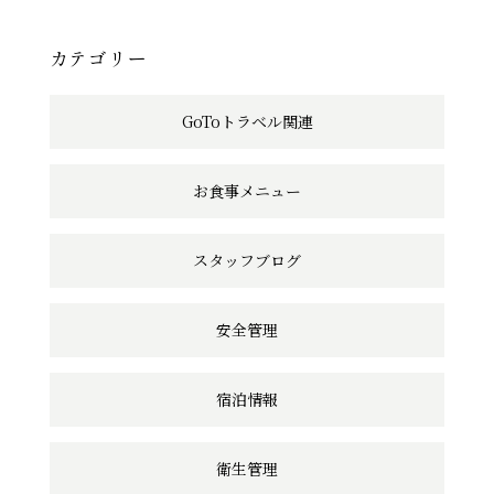
事
へ
カテゴリー
の
GoToトラベル関連
リ
ン
お食事メニュー
ク
スタッフブログ
安全管理
宿泊情報
衛生管理