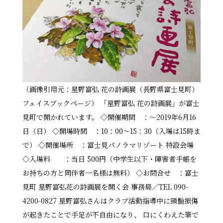
（画像引用元：星野富弘 花の詩画展（長野県富士見町）
フェイスブックページ） 「星野富弘 花の詩画展」が富士
見町で開かれています。 ◇開催期間 ：～2019年6月16
日（日） ◇開場時間 ：10：00～15：30（入場は15時ま
で） ◇開催場所 ：富士見パノラマリゾート 特設会場
◇入場料 ：当日 500円（中学生以下・障害者手帳を
お持ちの方と同伴者一名様は無料） ◇お問合せ ：富士
見町 星野富弘花の詩画展を開く会 事務局／TEL 090-
4200-0827 星野富弘さんはクラブ活動指導中に頸髄損傷
が起きたことで手足が不自由になり、 口にくわえた筆で