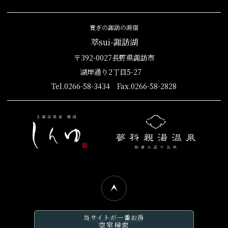
寛ぎの諏訪の湯宿
萃sui-諏訪湖
〒392-0027長野県諏訪市
湖岸通り2丁目5-27
Tel.0266-58-3434 Fax.0266-58-2828
当サイトが一番お得
©2016 萃sui-諏訪湖
空室検索