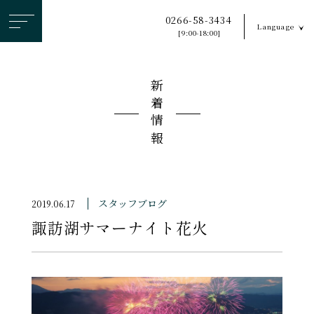
ヘ
0266-58-3434
Language
ッ
[9:00-18:00]
ダ
ー
新着情報
メ
ニ
ュ
ー
を
ス
スタッフブログ
2019.06.17
キ
諏訪湖サマーナイト花火
ッ
プ
す
る