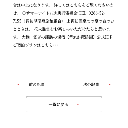
合は中止になります。
詳しくはこちらをご覧くださいま
せ
。 ◇サマーナイト花火実行委員会 TEL: 0266-52-
7155（諏訪湖温泉旅館組合） 上諏訪温泉での夏の夜のひ
とときは、 花火鑑賞をお楽しみいただけたらと思いま
す。 大橋
寛ぎの諏訪の湯宿【萃sui-諏訪湖】公式ＨＰ
ご宿泊プランはこちら･･･
前
前の記事
次の記事
後
の
一覧に戻る
記
事