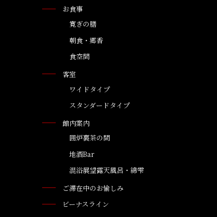
お食事
寛ぎの膳
朝食・郷香
食空間
客室
ワイドタイプ
スタンダードタイプ
館内案内
囲炉裏茶の間
地酒Bar
混浴展望露天風呂・綿雫
ご滞在中のお愉しみ
ビーナスライン