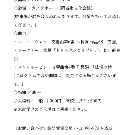
◇会場 ／カノラホール（岡谷市文化会館）
(駐車場が混み合う恐れがあります。余裕を持ってお越し
ください。)
◇曲目／
・ベートーヴェン：交響曲第6番 へ長調 作品68「田園」
・ワーグナー：楽劇「トリスタンとイゾルデ」より 前奏
曲
・スクリャービン 交響曲第4番 作品54 「法悦の詩」
(プログラム内容や曲順は、変更になる場合がございま
す。)
◇指揮 ／濱 一
◇入場料／一般 : 1,000円 高校生以下 : 500円
※未就学児のご入場はご遠慮ください。
《お問い合わせ》諏訪響事務局 小口 090-8723-0513