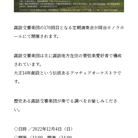
諏訪交響楽団の170回目となる定期演奏会が岡谷カノラホ
ールにて開催されます。
諏訪交響楽団は主に諏訪地方在住の管弦楽愛好者で構成
されています。
大正14年創設という伝統あるアマチュアオーケストラで
す。
歴史ある諏訪交響楽団が奏でる調べをお愉しみくださ
い。
◇日時 ／2022年12月4日（日）
◇開場 ／13:00 開演 ／14:00