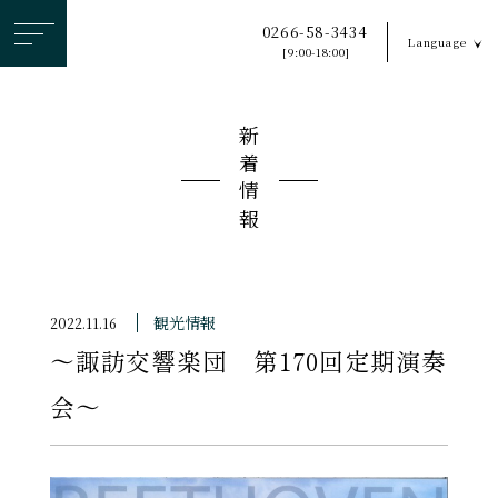
ヘ
0266-58-3434
Language
ッ
[9:00-18:00]
ダ
ー
新着情報
メ
ニ
ュ
ー
を
ス
観光情報
2022.11.16
キ
〜諏訪交響楽団 第170回定期演奏
ッ
プ
会〜
す
る