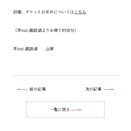
詳細、チケットお求めについては
こちら
《萃sui-諏訪湖よりお車で約18分》
萃sui-諏訪湖 山嵜
前
前の記事
次の記事
後
の
一覧に戻る
記