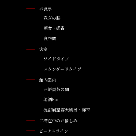
お食事
寛ぎの膳
朝食・郷香
食空間
客室
ワイドタイプ
スタンダードタイプ
館内案内
囲炉裏茶の間
地酒Bar
混浴展望露天風呂・綿雫
ご滞在中のお愉しみ
ビーナスライン