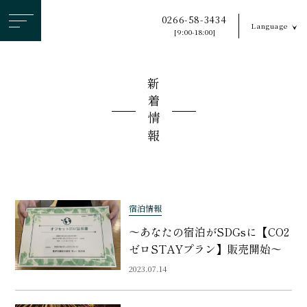
ヘ
0266-58-3434
Language
ッ
[9:00-18:00]
ダ
ー
新着情報
メ
ニ
ュ
ー
を
ス
キ
宿泊情報
ッ
〜あなたの宿泊がSDGsに【CO2
プ
ゼロSTAYプラン】販売開始〜
す
2023.07.14
る