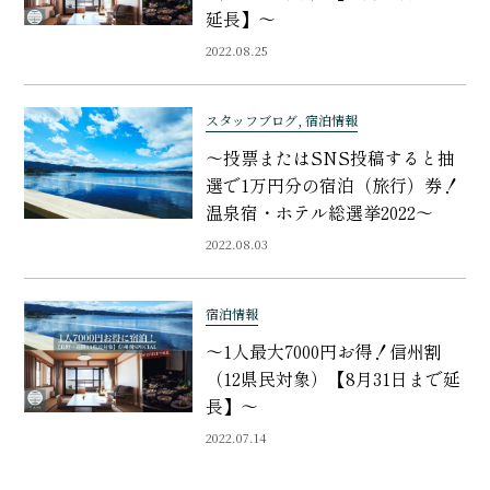
延長】〜
2022.08.25
スタッフブログ, 宿泊情報
〜投票またはSNS投稿すると抽
選で1万円分の宿泊（旅行）券！
温泉宿・ホテル総選挙2022〜
2022.08.03
宿泊情報
〜1人最大7000円お得！信州割
（12県民対象）【8月31日まで延
長】〜
2022.07.14