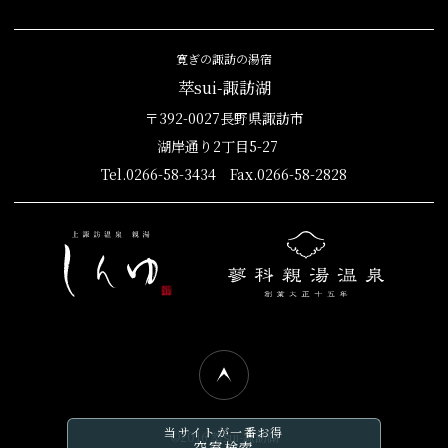
寛ぎの諏訪の湯宿
萃sui-諏訪湖
〒392-0027長野県諏訪市
湖岸通り2丁目5-27
Tel.0266-58-3434 Fax.0266-58-2828
当サイトが一番お得
©2016 萃sui-諏訪湖
空室検索