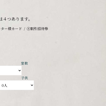
は４つあります。
ーター様カード
④割引招待券
室数
子供