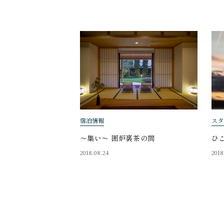
宿泊情報
スタ
～集い～ 囲炉裏茶の間
ひ
2018.08.24
2018