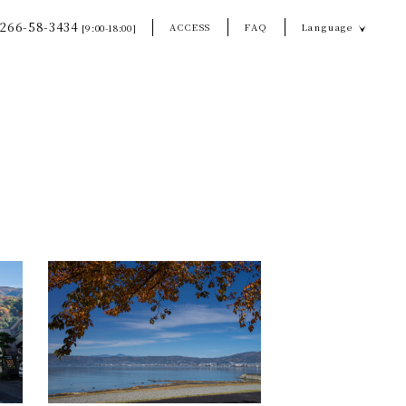
266-58-3434
ACCESS
FAQ
Language
[9:00-18:00]