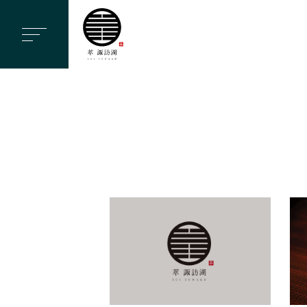
ヘ
ッ
ダ
ー
メ
ニ
ュ
ー
を
ス
キ
ッ
プ
す
る