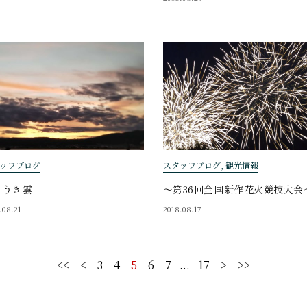
ッフブログ
スタッフブログ, 観光情報
こうき雲
～第36回全国新作花火競技大会
.08.21
2018.08.17
<<
<
3
4
5
6
7
...
17
>
>>