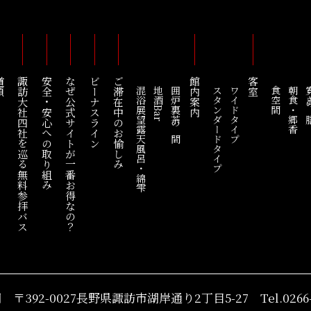
順
諏訪大社四社を巡る
安全・安心への取り組み
なぜ公式サイトが一番お得なの？
ビーナスライン
ご滞在中のお愉しみ
館内案内
客室
混浴展望露天風呂・綿雫
地酒Bar
囲炉裏茶の間
スタンダードタイプ
ワイドタイプ
食空間
朝食・郷香
寛ぎ
無料参拝バス
湖
〒392-0027長野県諏訪市
湖岸通り2丁目5-27
Tel.0266