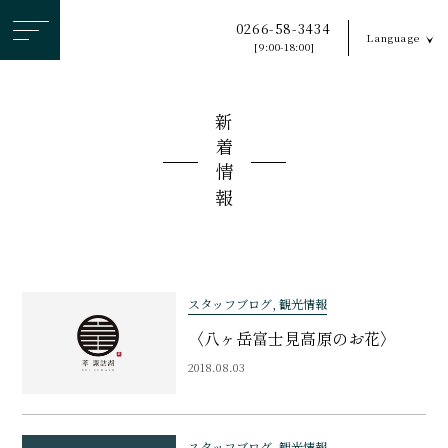
ヘ
0266-58-3434
Language
ッ
[9:00-18:00]
ダ
ー
新着情報
メ
ニ
ュ
ー
を
ス
キ
スタッフブログ, 観光情報
ッ
〈八ヶ岳富士見高原のお花〉
プ
2018.08.03
す
る
スタッフブログ, 観光情報