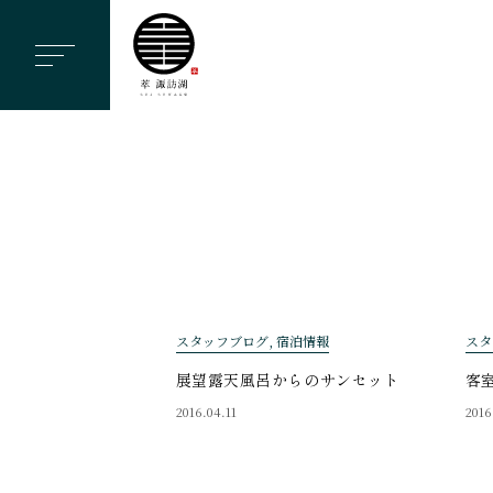
ヘ
ッ
ダ
ー
メ
ニ
ュ
ー
を
ス
スタッフブログ, 宿泊情報
スタ
キ
ッ
展望露天風呂からのサンセット
客
プ
2016.04.11
2016
す
る