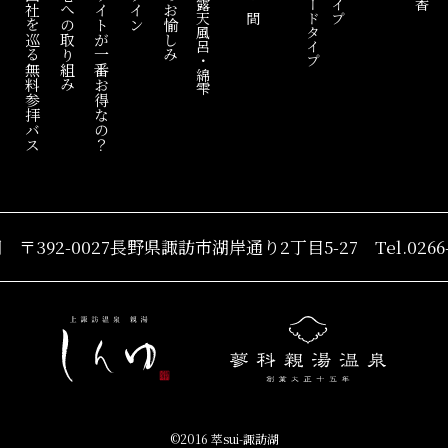
安全・安心への取り組み
なぜ公式サイトが一番お得なの？
混浴展望露天風呂・綿雫
スタンダードタイプ
無料参拝バス
湖
〒392-0027長野県諏訪市
湖岸通り2丁目5-27
Tel.0266
©2016 萃sui-諏訪湖