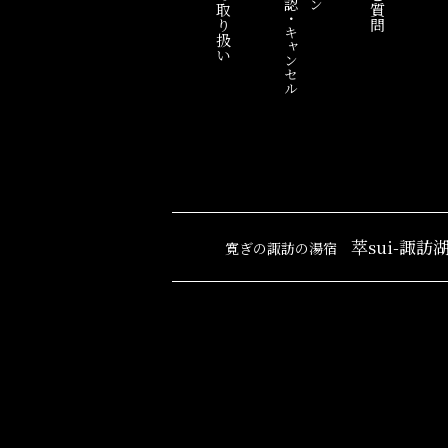
ご予約確認・キャンセル
萃sui-諏訪
寛ぎの諏訪の湯宿