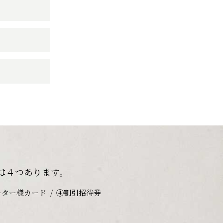
は４つあります。
ーター様カード
④割引招待券