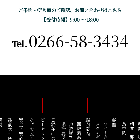
ご予約・空き室のご確認、
お問い合わせはこちら
【受付時間】9:00 〜 18:00
0266-58-3434
Tel.
順
諏訪大社四社を巡る
ビーナスライン
ご滞在中のお愉しみ
館内案内
客室
地酒Bar
囲炉裏茶の間
ワイドタイプ
食空間
朝食・郷香
寛ぎ