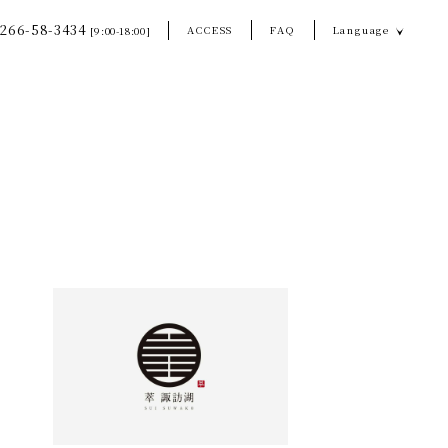
266-58-3434
ACCESS
FAQ
Language
[9:00-18:00]